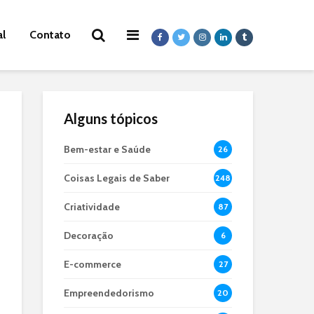
al
Contato
Alguns tópicos
Bem-estar e Saúde
26
Coisas Legais de Saber
248
Criatividade
87
Decoração
6
E-commerce
27
Empreendedorismo
20