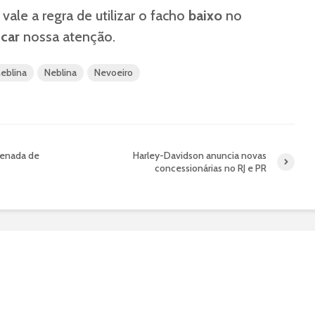
vale a regra de utilizar o facho
baixo
no
icar
nossa atenção.
neblina
Neblina
Nevoeiro
renada de
Harley-Davidson anuncia novas
concessionárias no RJ e PR