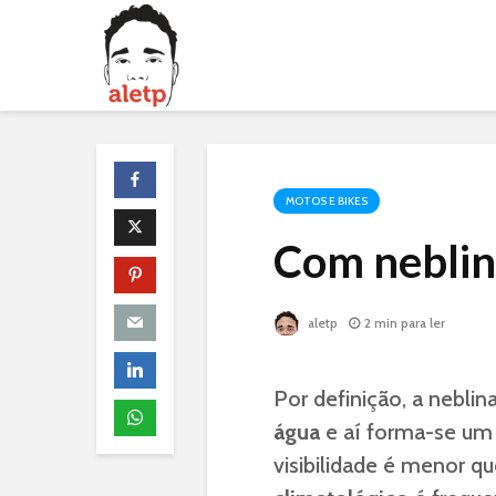
MOTOS E BIKES
Com neblin
aletp
2 min para ler
Por definição, a nebli
água
e aí forma-se um 
visibilidade é menor q