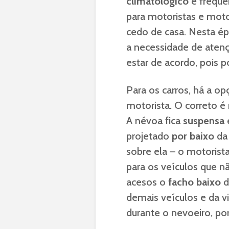
climatológico
é freque
para motoristas e moto
cedo de casa. Nesta é
a necessidade de aten
estar de acordo, pois
Para os carros, há a o
motorista. O correto 
A névoa fica
suspensa
e
projetado
por baixo
da 
sobre ela – o motorista
para os veículos que n
acesos o
facho baixo
d
demais veículos e da v
durante o nevoeiro, por