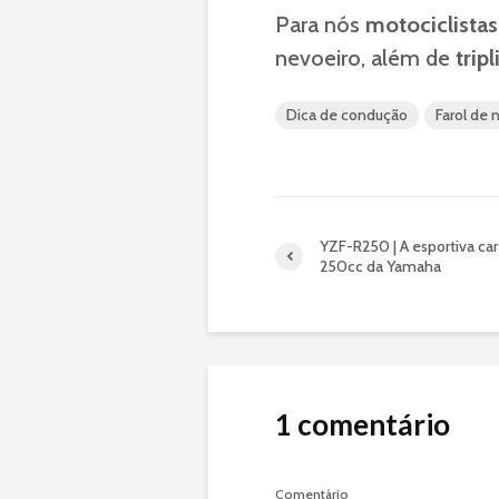
Para nós
motociclistas
nevoeiro, além de
tripl
Dica de condução
Farol de 
YZF-R250 | A esportiva ca
250cc da Yamaha
1 comentário
Comentário