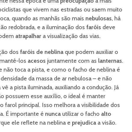
nte nessa época e uma
preocupação
a mais
ciclistas que vivem nas estradas ou saem muito
poca, quando as manhãs são mais
nebulosas
, há
ção redobrada, e a iluminação dos
faróis
deve
 podem
atrapalhar
a visualização das vias.
pção dos
faróis de neblina
que podem auxiliar o
é mantê-los
acesos
juntamente com as
lanternas
.
 não toca a pista, e como o facho de neblina é
densidade da massa de ar nebulosa – e não
 vê a pista iluminada, auxiliando a condução. Já
ão possuem esse auxílio, o ideal é manter
o farol principal. Isso melhora a visibilidade dos
ia. É importante é
nunca
utilizar o facho
alto
que ele reflete na neblina e
prejudica
a visão.