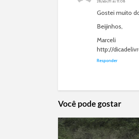
28/abr/11 às 11:08
Gostei muito do
Beijinhos,
Marceli
http://dicadeliv
Responder
Você pode gostar