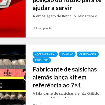
ajudar a servir
A embalagem de Ketchup Heinz tem o
rótulo em nova posição para ajudar o
consumidor a servir a quantidade certa de
1 min para ler
ketchup.
AÇÕES MKT/VIRAL
BRANDING
GASTRONOMIA
PRODUTOS
Fabricante de salsichas
alemãs lança kit em
referência ao 7×1
A fabricante de salsichas alemãs Grillido,
lançou um kit de salsichas para a copa do
mundo com referência ao 7x1. 7 salsichas