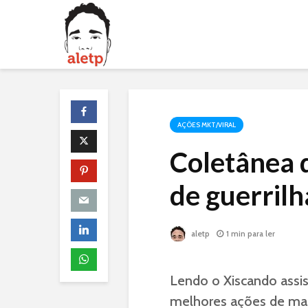
AÇÕES MKT/VIRAL
Coletânea 
de guerril
aletp
1 min para ler
Lendo o Xiscando assis
melhores ações de mar