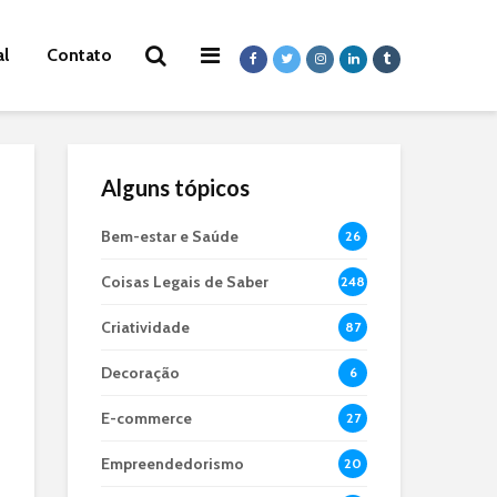
al
Contato
Alguns tópicos
Bem-estar e Saúde
26
Coisas Legais de Saber
248
Criatividade
87
Decoração
6
E-commerce
27
Empreendedorismo
20