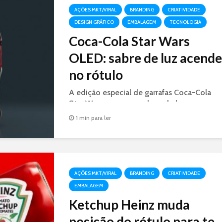
AÇÕES MKT/VIRAL
BRANDING
CRIATIVIDADE
DESIGN GRÁFICO
EMBALAGEM
TECNOLOGIA
Coca-Cola Star Wars
OLED: sabre de luz acende
no rótulo
A edição especial de garrafas Coca-Cola
Star Wars, possuem sabres de luz nas cores
azul e vermelho que ficam iluminados
1 min para ler
graças à tecnologia OLED.
AÇÕES MKT/VIRAL
BRANDING
CRIATIVIDADE
EMBALAGEM
Ketchup Heinz muda
posição do rótulo para te