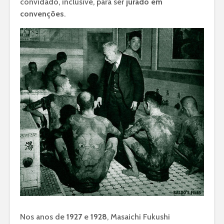
convidado, inclusive, para ser
jurado em
convenções
.
Nos anos de
1927
e
1928
, Masaichi Fukushi