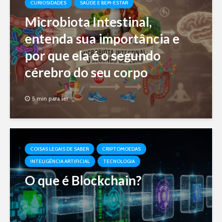
CURIOSIDADES
SAÚDE E BEM-ESTAR
Microbiota Intestinal,
entenda sua importância e
por que ela é o segundo
cérebro do seu corpo
5 min para ler
COISAS LEGAIS DE SABER
CRIPTOMOEDAS
INTELIGÊNCIA ARTIFICIAL
TECNOLOGIA
O que é Blockchain?