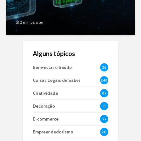
2 min para ler
Alguns tópicos
Bem-estar e Saúde
26
Coisas Legais de Saber
248
Criatividade
87
Decoração
6
E-commerce
27
Empreendedorismo
20