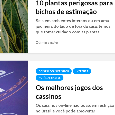
10 plantas perigosas para
bichos de estimação
Seja em ambientes internos ou em uma
jardineira do lado de fora da casa, temos
que tomar cuidado com as plantas
perigosas aos bichinhos de estimação.
3 min para ler
COISAS LEGAIS DE SABER
INTERNET
NOTÍCIAS DA WEB
Os melhores jogos dos
cassinos
Os cassinos on-line não possuem restrição
no Brasil e você pode aproveitar