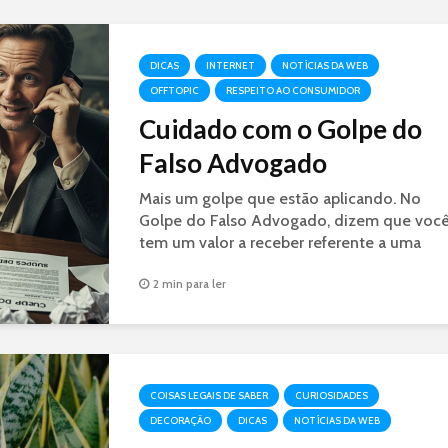
DICAS
INTERNET
NOTÍCIAS DA WEB
OFFTOPIC
RESPEITO AO CONSUMIDOR
Cuidado com o Golpe do
Falso Advogado
Mais um golpe que estão aplicando. No
Golpe do Falso Advogado, dizem que voc
tem um valor a receber referente a uma
decisão judicial. É GOLPE.
2 min para ler
COISAS LEGAIS DE SABER
CURIOSIDADES
DECORAÇÃO
DICAS
NOTÍCIAS DA WEB