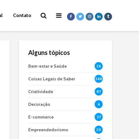
al
Contato
Alguns tópicos
Bem-estar e Saúde
26
Coisas Legais de Saber
248
Criatividade
87
Decoração
6
E-commerce
27
Empreendedorismo
20