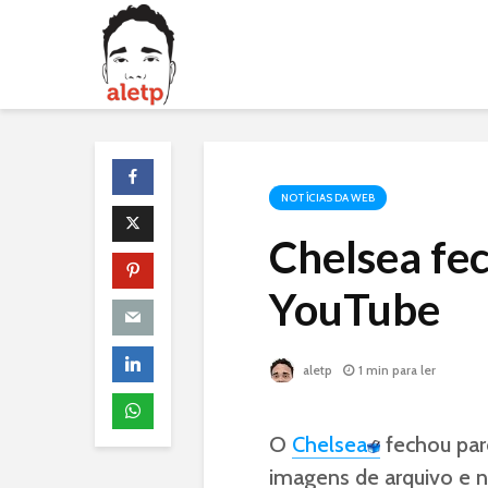
NOTÍCIAS DA WEB
Chelsea fe
YouTube
aletp
1 min para ler
O
Chelsea
fechou par
imagens de arquivo e n