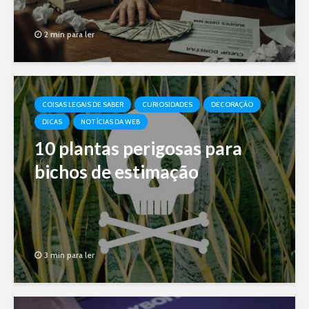
2 min para ler
COISAS LEGAIS DE SABER
CURIOSIDADES
DECORAÇÃO
DICAS
NOTÍCIAS DA WEB
10 plantas perigosas para
bichos de estimação
3 min para ler