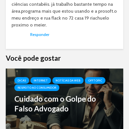
ciências contabéis. jà trabalho bastante tempo na
área.programa mais que estou usando e a prosoft.o
meu endreço e rua flack no 72 casa 19 riachuelo
proximo o meier.
Responder
Você pode gostar
DICAS
INTERNET
NOTÍCIAS DA WEB
OFFTOPIC
RESPEITO AO CONSUMIDOR
Cuidado com o Golpe do
Falso Advogado