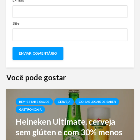
E-mail
*
Site
Você pode gostar
BEM-ESTAR E SAÚDE
CERVEJA
COISAS LEGAIS DE SABER
GASTRONOMIA
Heineken Ultimate, cerveja
sem glúten e com 30% menos