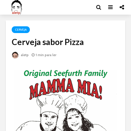
CERVEJA
Cerveja sabor Pizza
aletp
1 min para ler