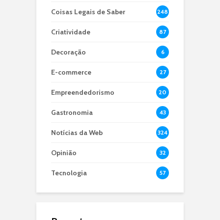
Coisas Legais de Saber
248
Criatividade
87
Decoração
6
E-commerce
27
Empreendedorismo
20
Gastronomia
43
Notícias da Web
324
Opinião
32
Tecnologia
57