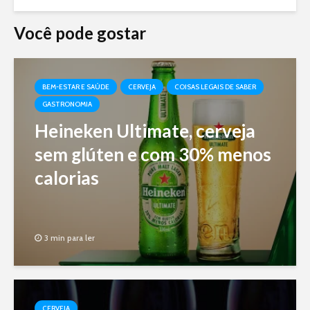
Você pode gostar
BEM-ESTAR E SAÚDE
CERVEJA
COISAS LEGAIS DE SABER
GASTRONOMIA
Heineken Ultimate, cerveja
sem glúten e com 30% menos
calorias
3 min para ler
CERVEJA