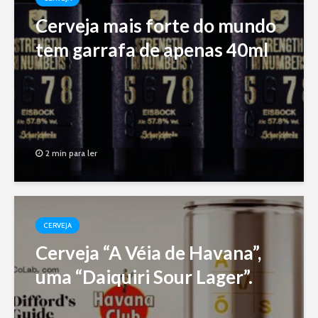
Cerveja mais forte do mundo
tem garrafa de apenas 40ml
2 min para ler
CERVEJA
Cerveja “A Véia de Havana”,
uma “Daiquiri Sour Lager”.