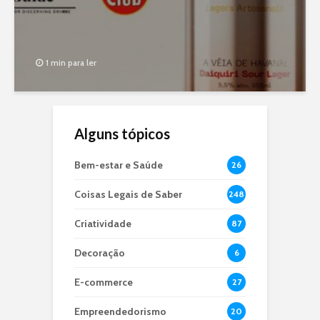
1 min para ler
Alguns tópicos
Bem-estar e Saúde
26
Coisas Legais de Saber
248
Criatividade
87
Decoração
6
E-commerce
27
Empreendedorismo
20