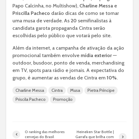
Papo Calcinha, no Multishow),
Charline Messa
e
Priscilla Pacheco
darão dicas de como se tornar
uma musa de verdade. As
20
semifinalistas à
candidata garota propaganda Cintra serão
escolhidas pelo público que votará pelo site.
Além da internet, a campanha de ativação da ação
promocional também envolve
mídia exterior
—
outdoor, busdoor, ponto de venda, merchandising
em TV, spots para rádio e jornais. A expectativa do
grupo, é aumentar as vendas de Cintra em
10%
.
Charline Messa
Cintra
Musa
Pietra Príncipe
Priscila Pacheco
Promoção
O ranking das melhores
Heineken Star Bottle |
cervejas do Brasil
Garrafa que brilha com