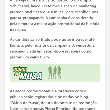
A cerveja Cintra, marca do portifólio do
Grupo
Schincariol
, lançou este mês a ação de marketing
promocional “
Isso que é musa
” para escolher uma
garota-propaganda. A campanha é considerada
pela empresa a maior ação promocional da história
da marca.
As candidatas ao título poderão se inscrever até
15/maio, pelo hotsite da campanha. A vencedora
será anunciada em
setembro
e receberá como
prêmio um
carro 0 km
.
As ações promocionais e a
interação
com o
público serão registradas e postadas no blog
“
Diário de Musa
”, dentro do hotsite da promoção.
Nele, as web musas
Pietra Príncipe
(do programa