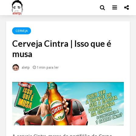
CERVEJA
Cerveja Cintra | Isso que é
musa
aletp
1 min para ler