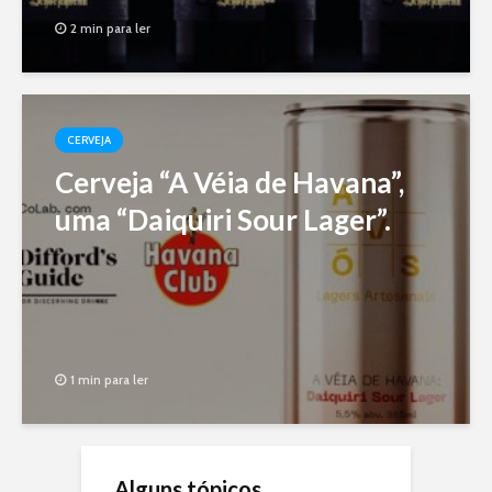
2 min para ler
CERVEJA
Cerveja “A Véia de Havana”,
uma “Daiquiri Sour Lager”.
1 min para ler
Alguns tópicos