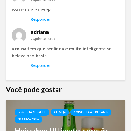
isso e que e ceveja
Responder
adriana
27/jul/11 às 23:33
a musa tem que ser linda e muito inteligente so
beleza nao basta
Responder
Você pode gostar
BEM-ESTAR E SAÚDE
CERVEJA
COISAS LEGAIS DE SABER
GASTRONOMIA
Heineken Ultimate, cerveja