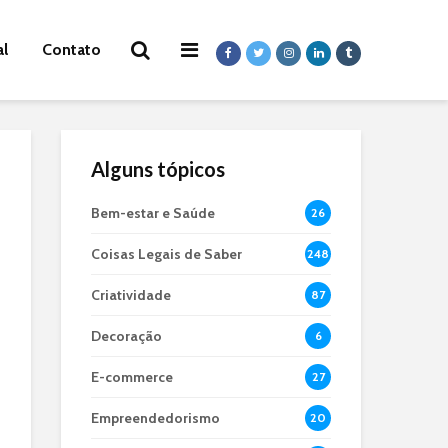
al
Contato
Alguns tópicos
Bem-estar e Saúde
26
Coisas Legais de Saber
248
Criatividade
87
Decoração
6
E-commerce
27
Empreendedorismo
20