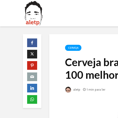
CERVEJA
Cerveja bras
100 melho
aletp
1 min para ler