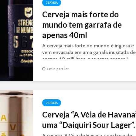
CERVEJA
Cerveja mais forte do
mundo tem garrafa de
apenas 40ml
A cerveja mais forte do mundo é inglesa e
vem envasada em uma garrafa inusitada de
apenas 40 mililitros, que serve apenas 1
shot.
2 min para ler
CERVEJA
Cerveja “A Véia de Havana”
uma “Daiquiri Sour Lager”.
A cerveja, A Véia de Havana, com base de