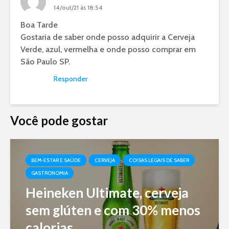
14/out/21 às 18:54
Boa Tarde
Gostaria de saber onde posso adquirir a Cerveja
Verde, azul, vermelha e onde posso comprar em
São Paulo SP.
Responder
Você pode gostar
BEM-ESTAR E SAÚDE
CERVEJA
COISAS LEGAIS DE SABER
GASTRONOMIA
Heineken Ultimate, cerveja
sem glúten e com 30% menos
calorias