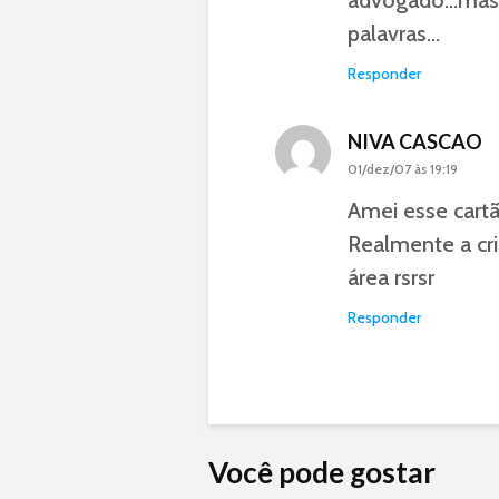
advogado…mas q
palavras…
Responder
NIVA CASCAO
01/dez/07 às 19:19
Amei esse cartã
Realmente a cri
área rsrsr
Responder
Você pode gostar