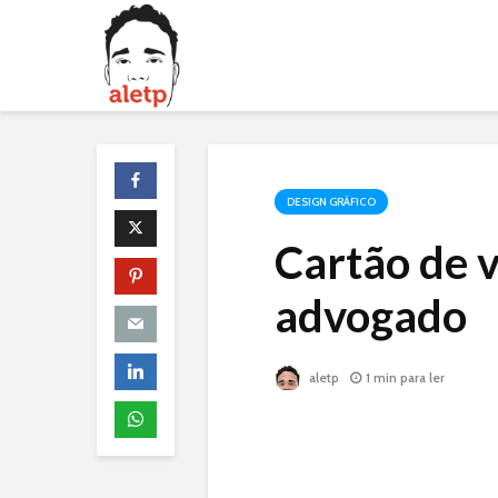
DESIGN GRÁFICO
Cartão de v
advogado
aletp
1 min para ler