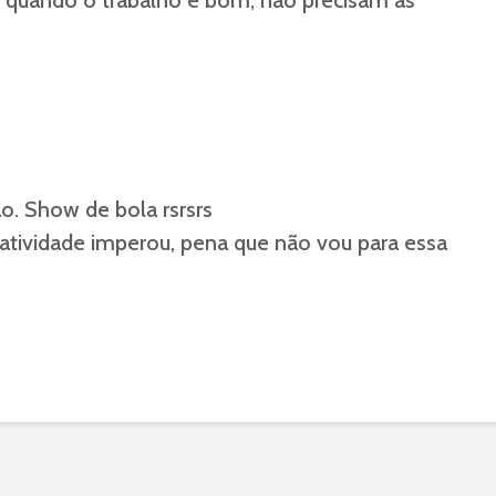
uando o trabalho é bom, não precisam as
o. Show de bola rsrsrs
atividade imperou, pena que não vou para essa