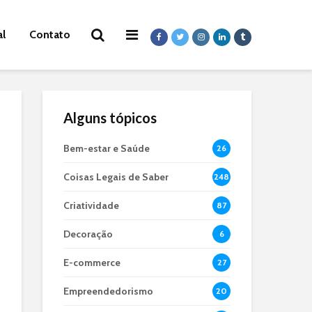
al
Contato
Alguns tópicos
Bem-estar e Saúde
26
Coisas Legais de Saber
248
Criatividade
87
Decoração
6
E-commerce
27
Empreendedorismo
20