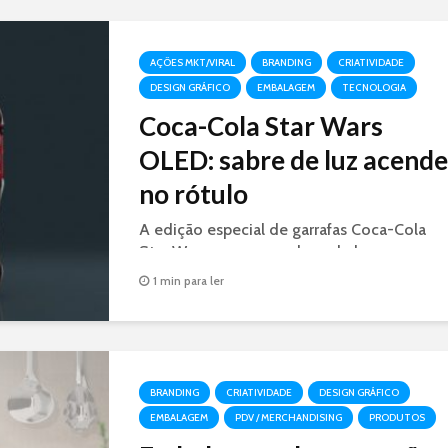
AÇÕES MKT/VIRAL
BRANDING
CRIATIVIDADE
DESIGN GRÁFICO
EMBALAGEM
TECNOLOGIA
Coca-Cola Star Wars
OLED: sabre de luz acende
no rótulo
A edição especial de garrafas Coca-Cola
Star Wars, possuem sabres de luz nas cores
azul e vermelho que ficam iluminados
1 min para ler
graças à tecnologia OLED.
BRANDING
CRIATIVIDADE
DESIGN GRÁFICO
EMBALAGEM
PDV / MERCHANDISING
PRODUTOS