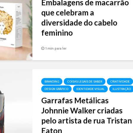
Embalagens de macarrão
que celebram a
diversidade do cabelo
feminino
Embalagens de macarrão que celebram a
1 min para ler
diversidade do cabelo feminino, e a
inspiração é clara, as conquistas das
mulheres nos últimos anos.
BRANDING
COISAS LEGAIS DE SABER
CRIATIVIDADE
DESIGN GRÁFICO
IDENTIDADE VISUAL
ILUSTRAÇÃO
Garrafas Metálicas
Johnnie Walker criadas
pelo artista de rua Tristan
Eaton