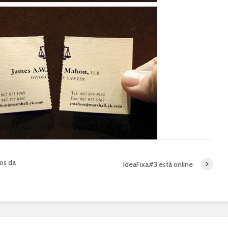
gos da
IdeaFixa#3 está online