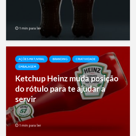
1 min para ler
AÇÕES MKT/VIRAL
BRANDING
CRIATIVIDADE
EMBALAGEM
Ketchup Heinz muda posição
do rótulo para te ajudar a
servir
1 min para ler