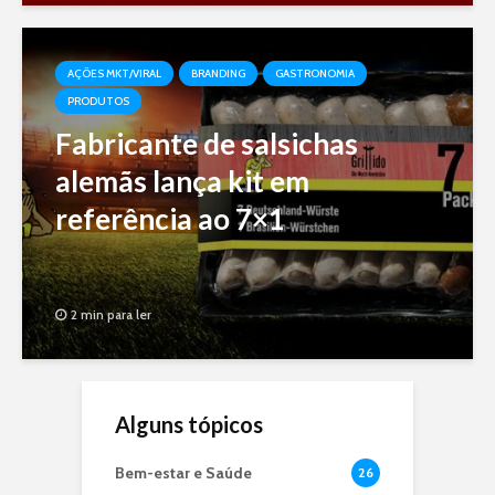
AÇÕES MKT/VIRAL
BRANDING
GASTRONOMIA
PRODUTOS
Fabricante de salsichas
alemãs lança kit em
referência ao 7×1
2 min para ler
Alguns tópicos
Bem-estar e Saúde
26