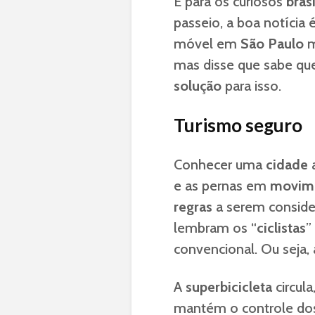
E para os curiosos
bras
passeio, a boa notícia 
móvel em
São Paulo
m
mas disse que sabe qu
solução
para isso.
Turismo seguro
Conhecer uma
cidade
a
e as pernas em
movim
regras
a serem conside
lembram os “
ciclistas
”
convencional. Ou seja,
A
superbicicleta
circula
mantém o controle d