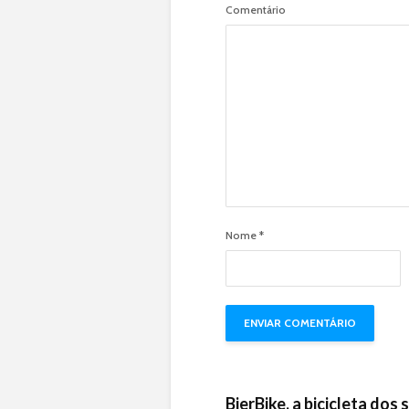
Comentário
Nome
*
BierBike, a bicicleta dos