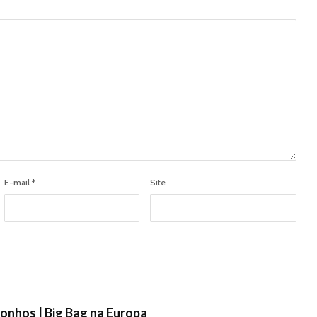
E-mail
*
Site
 sonhos | Big Bag na Europa