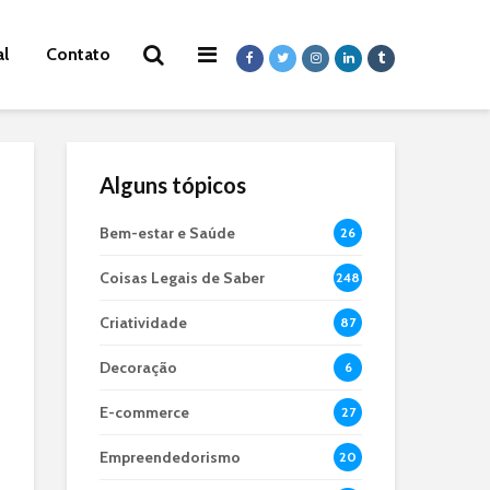
al
Contato
Alguns tópicos
Bem-estar e Saúde
26
Coisas Legais de Saber
248
Criatividade
87
Decoração
6
E-commerce
27
Empreendedorismo
20