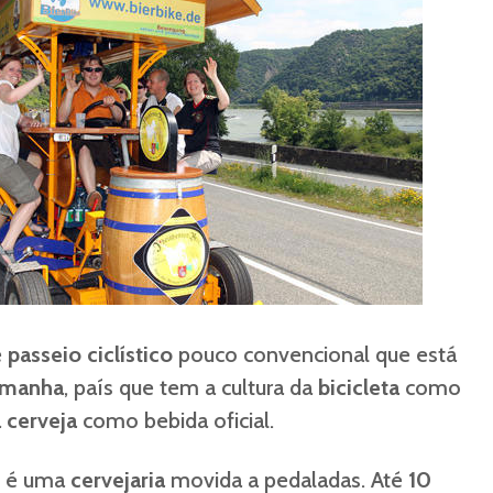
e
passeio ciclístico
pouco convencional que está
emanha
, país que tem a cultura da
bicicleta
como
a
cerveja
como bebida oficial.
s é uma
cervejaria
movida a pedaladas. Até
10