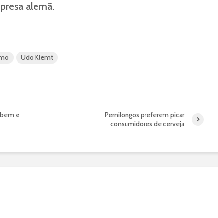
presa alemã.
smo
Udo Klemt
z bem e
Pernilongos preferem picar
consumidores de cerveja