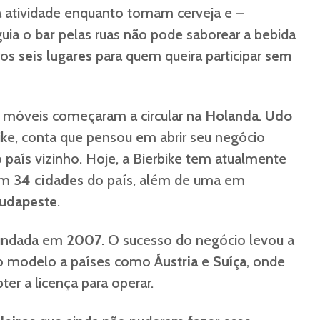
 atividade enquanto tomam cerveja e –
guia o
bar
pelas ruas não pode saborear a bebida
ros
seis lugares
para quem queira participar
sem
as móveis começaram a circular na
Holanda
.
Udo
Bike, conta que pensou em abrir seu negócio
 país vizinho. Hoje, a Bierbike tem atualmente
em
34 cidades
do país, além de uma em
udapeste
.
fundada em
2007
. O sucesso do negócio levou a
 o modelo a países como
Áustria
e
Suíça
, onde
er a licença para operar.