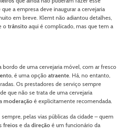
ileiros
que ainda não puderam fazer esse
é que a empresa deve inaugurar a cervejaria
uito em breve. Klemt não adiantou detalhes,
e o
trânsito
aqui é complicado, mas que tem a
 bordo de uma cervejaria móvel, com ar fresco
ento
, é uma opção
atraente
. Há, no entanto,
radas. Os prestadores de serviço sempre
 de que não se trata de uma cervejaria
 a
moderação
é explicitamente recomendada.
, sempre, pelas vias públicas da cidade – quem
os
freios
e da
direção
é um funcionário da