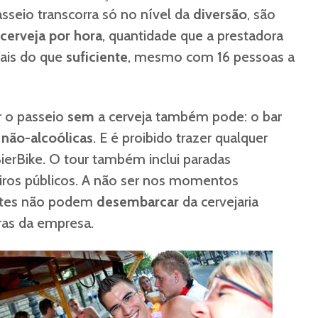
sseio transcorra só no nível da
diversão
, são
 cerveja por hora
, quantidade que a prestadora
mais do que
suficiente
, mesmo com 16 pessoas a
r o passeio
sem
a cerveja também pode: o bar
s
não-alcoólicas
. E é proibido trazer qualquer
BierBike. O tour também inclui paradas
ros públicos. A não ser nos momentos
antes não podem
desembarcar
da cervejaria
ras da empresa.