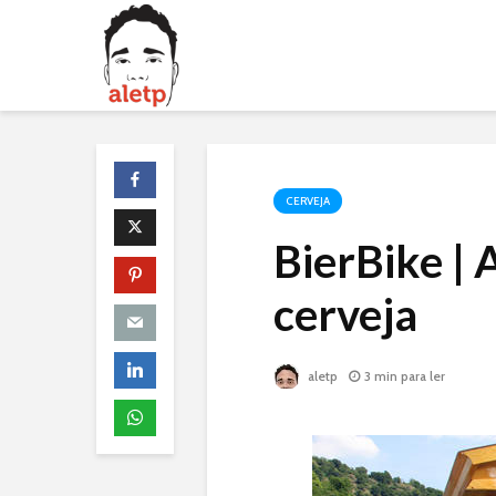
CERVEJA
BierBike | 
cerveja
aletp
3 min para ler