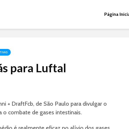
Página Inici
TIVAS
s para Luftal
ni + DraftFcb, de São Paulo para divulgar o
a o combate de gases intestinais.
édio é realmente eficaz no alívio dos gases,