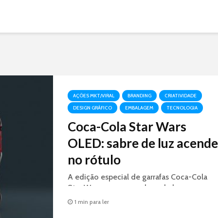
AÇÕES MKT/VIRAL
BRANDING
CRIATIVIDADE
DESIGN GRÁFICO
EMBALAGEM
TECNOLOGIA
Coca-Cola Star Wars
OLED: sabre de luz acende
no rótulo
A edição especial de garrafas Coca-Cola
Star Wars, possuem sabres de luz nas cores
azul e vermelho que ficam iluminados
1 min para ler
graças à tecnologia OLED.