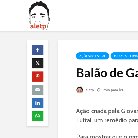
AÇÕES MKT/VIRAL
MÍDIAS ALTERNA
Balão de Gá
aletp
1 min para ler
Ação criada pela Giovan
Luftal, um remédio par
Para mostrar que o rem