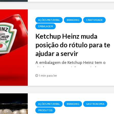
AÇÕES MKT/VIRAL
BRANDING
CRIATIVIDADE
EMBALAGEM
Ketchup Heinz muda
posição do rótulo para te
ajudar a servir
A embalagem de Ketchup Heinz tem o
rótulo em nova posição para ajudar o
consumidor a servir a quantidade certa de
1 min para ler
ketchup.
AÇÕES MKT/VIRAL
BRANDING
GASTRONOMIA
PRODUTOS