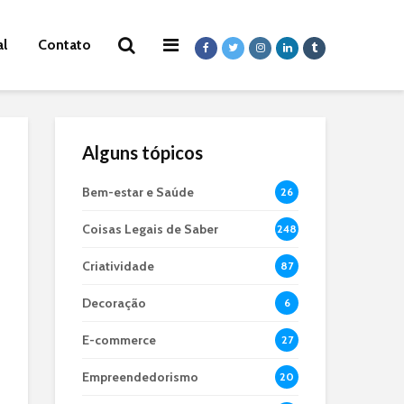
al
Contato
Alguns tópicos
Bem-estar e Saúde
26
Coisas Legais de Saber
248
Criatividade
87
Decoração
6
E-commerce
27
Empreendedorismo
20