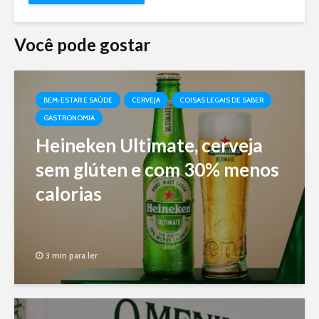
Você pode gostar
BEM-ESTAR E SAÚDE
CERVEJA
COISAS LEGAIS DE SABER
GASTRONOMIA
Heineken Ultimate, cerveja
sem glúten e com 30% menos
calorias
3 min para ler