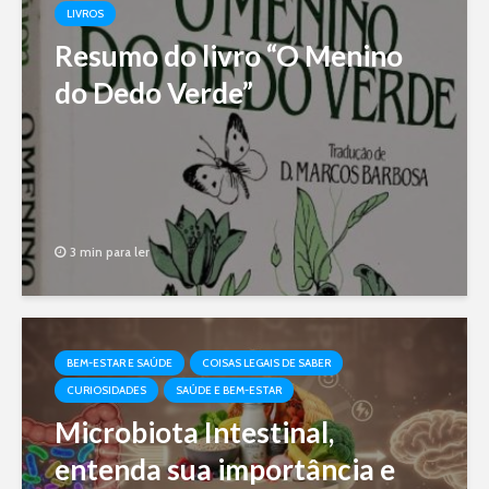
LIVROS
Resumo do livro “O Menino
do Dedo Verde”
3 min para ler
BEM-ESTAR E SAÚDE
COISAS LEGAIS DE SABER
CURIOSIDADES
SAÚDE E BEM-ESTAR
Microbiota Intestinal,
entenda sua importância e