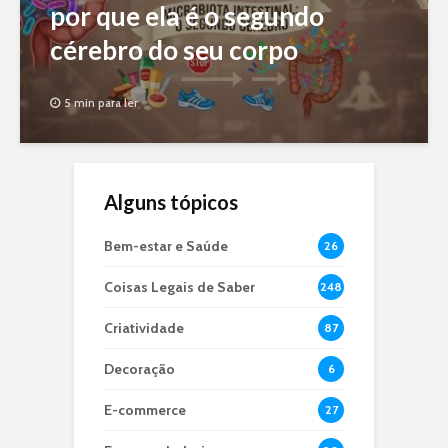
por que ela é o segundo
cérebro do seu corpo
5 min para ler
Alguns tópicos
Bem-estar e Saúde
26
Coisas Legais de Saber
248
Criatividade
87
Decoração
6
E-commerce
27