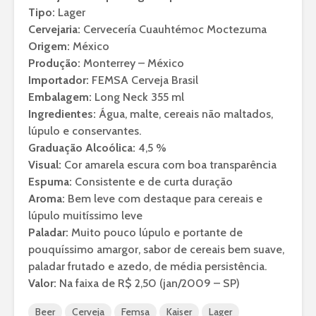
Tipo:
Lager
Cervejaria:
Cervecería Cuauhtémoc Moctezuma
Origem:
México
Produção:
Monterrey – México
Importador:
FEMSA Cerveja Brasil
Embalagem:
Long Neck 355 ml
Ingredientes:
Água, malte, cereais não maltados,
lúpulo e conservantes.
Graduação Alcoólica:
4,5 %
Visual:
Cor amarela escura com boa transparência
Espuma:
Consistente e de curta duração
Aroma:
Bem leve com destaque para cereais e
lúpulo muitíssimo leve
Paladar:
Muito pouco lúpulo e portante de
pouquíssimo amargor, sabor de cereais bem suave,
paladar frutado e azedo, de média persistência.
Valor:
Na faixa de R$ 2,50 (jan/2009 – SP)
Beer
Cerveja
Femsa
Kaiser
Lager