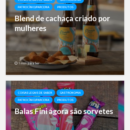
PATROCÍNIO/PARCERIA
PRODUTOS
Blend de cachaça criado por
mulheres
1 min para ler
COISAS LEGAIS DE SABER
GASTRONOMIA
PATROCÍNIO/PARCERIA
PRODUTOS
Balas Fini agora são sorvetes