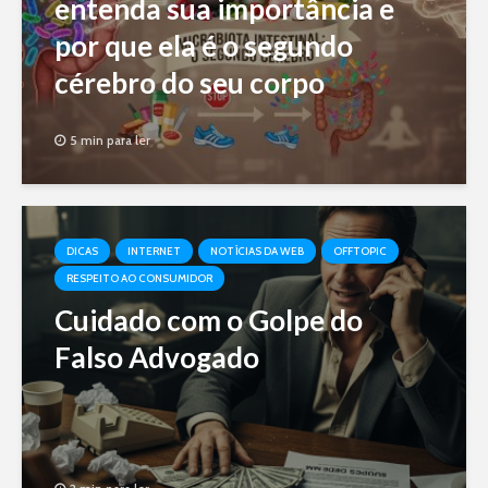
entenda sua importância e
por que ela é o segundo
cérebro do seu corpo
5 min para ler
DICAS
INTERNET
NOTÍCIAS DA WEB
OFFTOPIC
RESPEITO AO CONSUMIDOR
Cuidado com o Golpe do
Falso Advogado