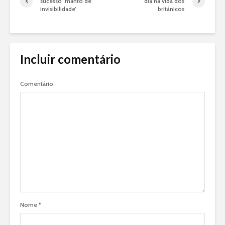
sucesso ‘manto de
dia na vida dos
invisibilidade’
britânicos
Incluir comentário
Comentário
Nome
*