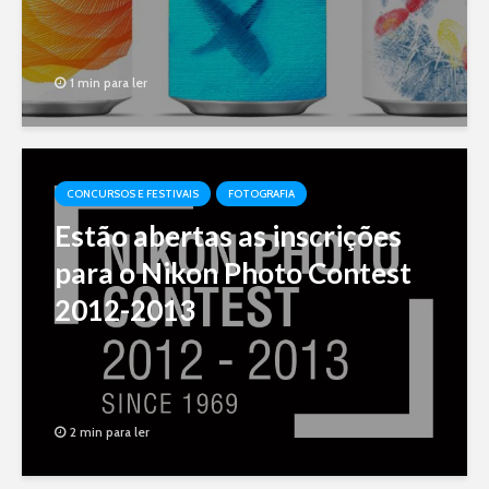
1 min para ler
CONCURSOS E FESTIVAIS
FOTOGRAFIA
Estão abertas as inscrições
para o Nikon Photo Contest
2012-2013
2 min para ler