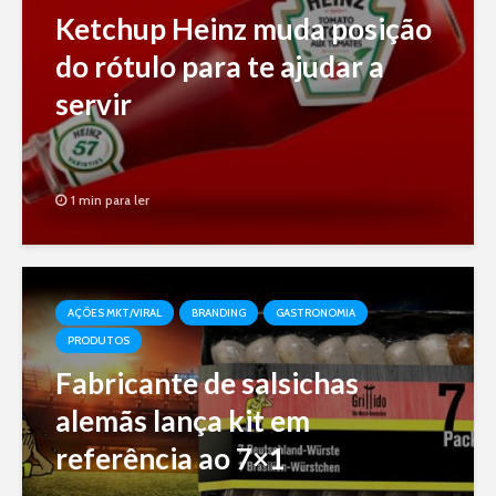
Ketchup Heinz muda posição
do rótulo para te ajudar a
servir
1 min para ler
AÇÕES MKT/VIRAL
BRANDING
GASTRONOMIA
PRODUTOS
Fabricante de salsichas
alemãs lança kit em
referência ao 7×1