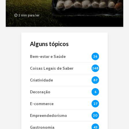
2 min para ler
Alguns tópicos
Bem-estar e Saúde
26
Coisas Legais de Saber
248
Criatividade
87
Decoração
6
E-commerce
27
Empreendedorismo
20
Gastronomia
43