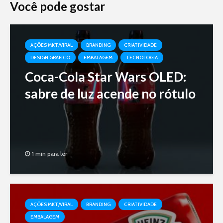
Você pode gostar
AÇÕES MKT/VIRAL
BRANDING
CRIATIVIDADE
DESIGN GRÁFICO
EMBALAGEM
TECNOLOGIA
Coca-Cola Star Wars OLED:
sabre de luz acende no rótulo
1 min para ler
AÇÕES MKT/VIRAL
BRANDING
CRIATIVIDADE
EMBALAGEM