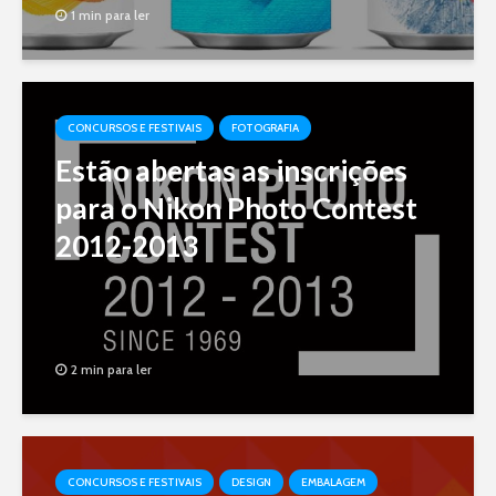
1 min para ler
CONCURSOS E FESTIVAIS
FOTOGRAFIA
Estão abertas as inscrições
para o Nikon Photo Contest
2012-2013
2 min para ler
CONCURSOS E FESTIVAIS
DESIGN
EMBALAGEM