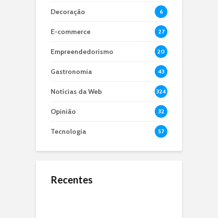
Decoração
6
E-commerce
27
Empreendedorismo
20
Gastronomia
43
Notícias da Web
324
Opinião
32
Tecnologia
57
Recentes
O Jejum de 24 Anos:
Microbiota Intestinal,
O que é dApps?
Por Que a Seleção
entenda sua