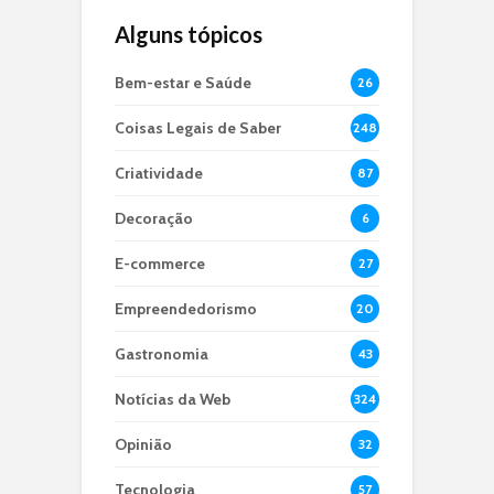
Alguns tópicos
Bem-estar e Saúde
26
Coisas Legais de Saber
248
Criatividade
87
Decoração
6
E-commerce
27
Empreendedorismo
20
Gastronomia
43
Notícias da Web
324
Opinião
32
Tecnologia
57