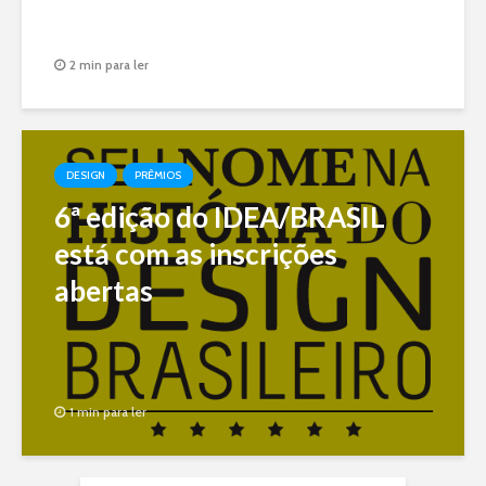
2 min para ler
DESIGN
PRÊMIOS
6ª edição do IDEA/BRASIL
está com as inscrições
abertas
1 min para ler