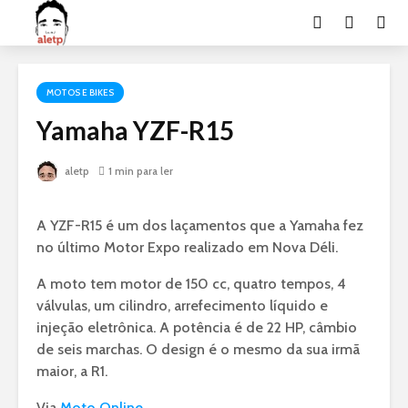
MOTOS E BIKES
Yamaha YZF-R15
aletp
1 min para ler
A YZF-R15 é um dos laçamentos que a Yamaha fez
no último Motor Expo realizado em Nova Déli.
A moto tem motor de 150 cc, quatro tempos, 4
válvulas, um cilindro, arrefecimento líquido e
injeção eletrônica. A potência é de 22 HP, câmbio
de seis marchas. O design é o mesmo da sua irmã
maior, a R1.
Via
Moto Online