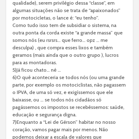
qualidade), serem privilégio dessa “classe”, em
algumas situações não se trata de “apaixonados”
por motocicletas, o lance é: “eu tenho”.
Como tudo isso tem de subsidiar o sistema, na
outra ponta da corda existe “a grande massa” que
somos nós (eu rsrsrs… que ferro… opz … me
desculpa) , que compra esses lixos e também
geramos (mais ainda que o outro grupo ), lucros
para as montadoras.
5)Já ficou chato… né …
6)O quê aconteceria se todos nós (ou uma grande
parte, por exemplo os motociclistas, não pagassem
o IPVA, de uma só vez, e exigíssemos que ele
baixasse, ou … se todos nós cidadãos só
pagássemos os impostos se recebêssemos: saúde,
educação e segurança digna.
7)Enquanto a “Lei de Gérson” habitar no nosso
coração, vamos pagar mais por menos. Não
podemos deixar a escala de valores que