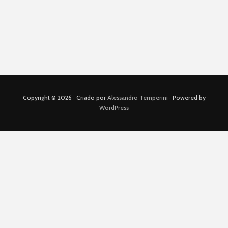
totalmente
rastreáveis (ou não)?
Copyright © 2026 · Criado por
Alessandro Temperini
· Powered by
WordPress