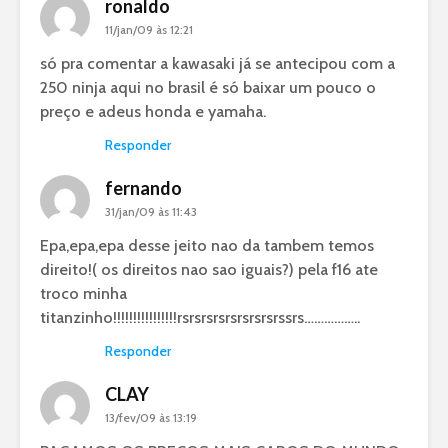
ronaldo
11/jan/09 às 12:21
só pra comentar a kawasaki já se antecipou com a
250 ninja aqui no brasil é só baixar um pouco o
preço e adeus honda e yamaha.
Responder
fernando
31/jan/09 às 11:43
Epa,epa,epa desse jeito nao da tambem temos
direito!( os direitos nao sao iguais?) pela f16 ate
troco minha
titanzinho!!!!!!!!!!!!!!!!rsrsrsrsrsrsrsrsrssrs……………..
Responder
CLAY
13/fev/09 às 13:19