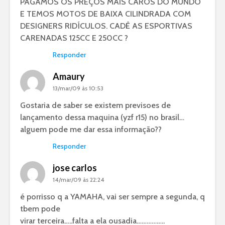
PAGAMOS OS PREÇOS MAIS CAROS DO MUNDO
E TEMOS MOTOS DE BAIXA CILINDRADA COM
DESIGNERS RIDÍCULOS. CADÊ AS ESPORTIVAS
CARENADAS 125CC E 250CC ?
Responder
Amaury
13/mar/09 às 10:53
Gostaria de saber se existem previsoes de
lançamento dessa maquina (yzf r15) no brasil…
alguem pode me dar essa informação??
Responder
jose carlos
14/mar/09 às 22:24
é porrisso q a YAMAHA, vai ser sempre a segunda, q
tbem pode
virar terceira…..falta a ela ousadia……………..