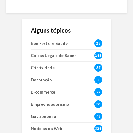
1 min para ler
Alguns tópicos
Bem-estar e Saúde
26
Coisas Legais de Saber
248
Criatividade
87
Decoração
6
E-commerce
27
Empreendedorismo
20
Gastronomia
43
Notícias da Web
324