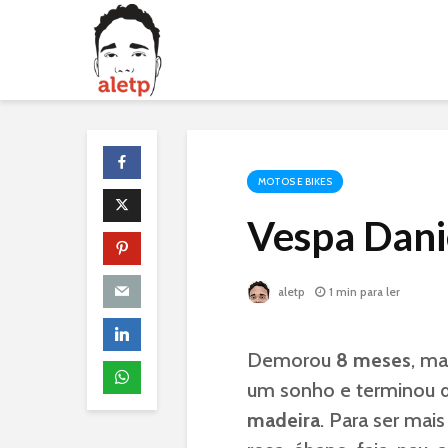
MOTOS E BIKES
Vespa Dani
aletp
1 min para ler
Demorou
8 meses
, ma
um sonho e terminou d
madeira
. Para ser mais