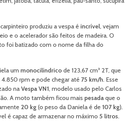
etim, jatobá, tacula, efizélia, pau-santo, sucupira
carpinteiro produziu a vespa é
incrível
, vejam
eio e o acelerador são feitos de madeira. O
to foi batizado com o nome da filha do
iela um
monocilíndrico
de 123,67 cm³ 2T, que
a 4.850 rpm e pode chegar até
75 km/h
. Esse
izado na
Vespa VN1
, modelo usado pelo Carlos
ção. A moto também ficou mais
pesada
que o
isamente
20 kg
(o peso da Daniela é de
107 kg
).
vel é capaz de armazenar no máximo
5 litros
.