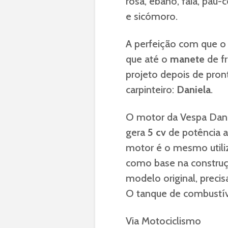
rosa, ébano, faia, pau-c
e sicómoro.
A perfeição com que o 
que até o
manete
de fr
projeto depois de pron
carpinteiro:
Daniela
.
O motor da Vespa Dan
gera
5 cv
de potência 
motor é o mesmo util
como base na constru
modelo original, prec
O tanque de combustí
Via Motociclismo