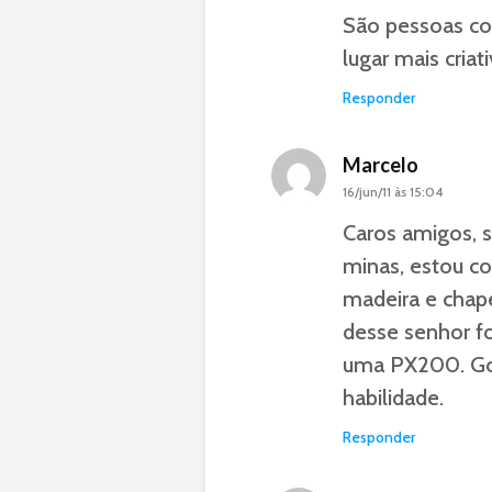
São pessoas c
lugar mais criati
Responder
Marcelo
16/jun/11 às 15:04
Caros amigos, 
minas, estou c
madeira e chap
desse senhor f
uma PX200. Gost
habilidade.
Responder