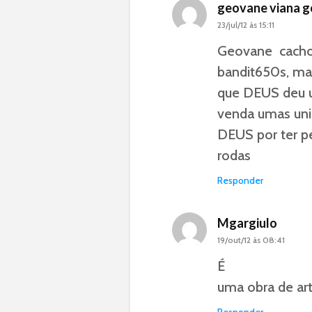
geovane viana g
23/jul/12 às 15:11
Geovane cachoe
bandit650s, mai
que DEUS deu 
venda umas uni
DEUS por ter p
rodas
Responder
Mgargiulo
19/out/12 às 08:41
É
uma obra de ar