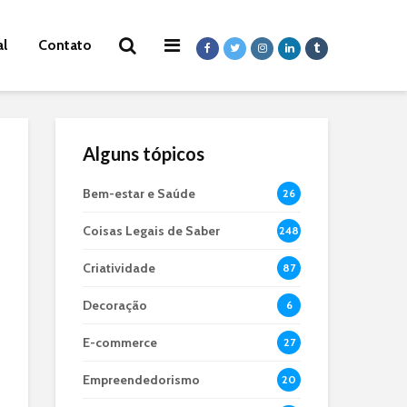
al
Contato
Alguns tópicos
Bem-estar e Saúde
26
Coisas Legais de Saber
248
Criatividade
87
Decoração
6
E-commerce
27
Empreendedorismo
20