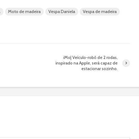
a
Moto de madeira
Vespa Daniela
Vespa de madeira
iMo| Veículo-robô de 2 rodas,
inspirado na Apple, será capaz de
estacionar sozinho.