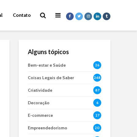
al
Contato
Alguns tópicos
Bem-estar e Saúde
26
Coisas Legais de Saber
248
Criatividade
87
Decoração
6
E-commerce
27
Empreendedorismo
20