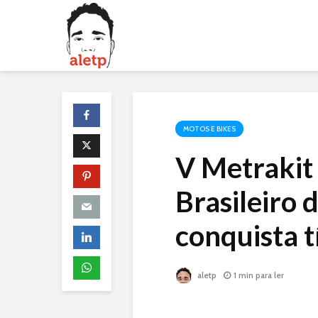
MOTOS E BIKES
V Metrakit 
Brasileiro 
conquista t
aletp
1 min para ler