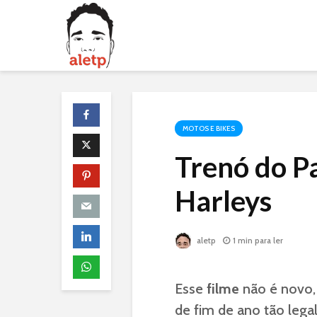
MOTOS E BIKES
Trenó do P
Harleys
aletp
1 min para ler
Esse
filme
não é novo,
de fim de ano tão leg