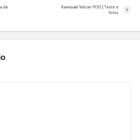
da da
Kawasaki Vulcan 900 | Teste e
fotos
io