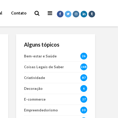
al
Contato
Alguns tópicos
Bem-estar e Saúde
26
Coisas Legais de Saber
248
Criatividade
87
Decoração
6
E-commerce
27
Empreendedorismo
20