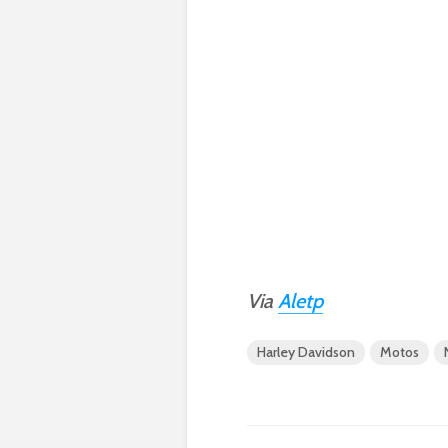
Via
Aletp
Harley Davidson
Motos