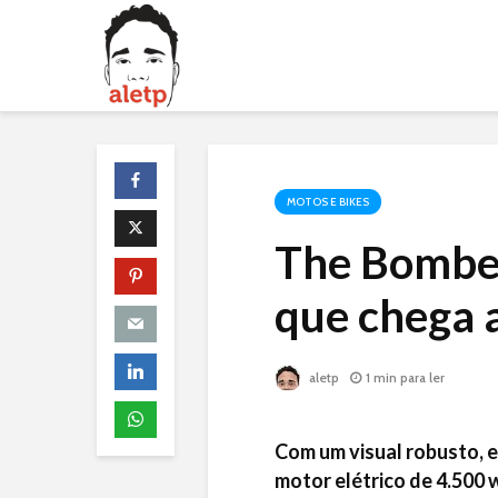
MOTOS E BIKES
The Bomber 
que chega 
aletp
1 min para ler
Com um visual robusto, es
motor elétrico de 4.500 