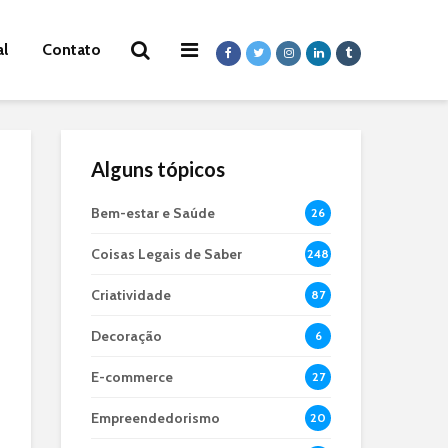
al
Contato
Alguns tópicos
Bem-estar e Saúde
26
Coisas Legais de Saber
248
Criatividade
87
Decoração
6
E-commerce
27
Empreendedorismo
20