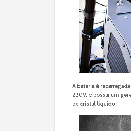
A bateria é recarregad
220V, e possui um
ger
de
cristal liquido
.