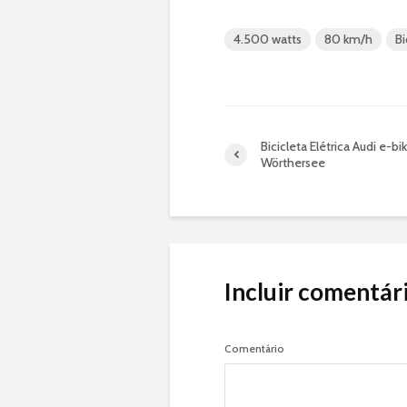
4.500 watts
80 km/h
Bi
Bicicleta Elétrica Audi e-bi
Wörthersee
Incluir comentár
Comentário