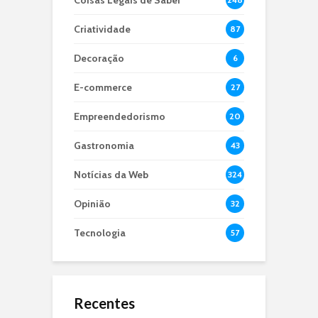
Coisas Legais de Saber
Criatividade
87
Decoração
6
E-commerce
27
Empreendedorismo
20
Gastronomia
43
Notícias da Web
324
Opinião
32
Tecnologia
57
Recentes