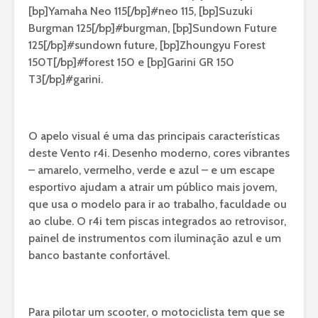
[bp]Yamaha Neo 115[/bp]#neo 115
,
[bp]Suzuki
Burgman 125[/bp]#burgman
,
[bp]Sundown Future
125[/bp]#sundown future
,
[bp]Zhoungyu Forest
150T[/bp]#forest 150
e
[bp]Garini GR 150
T3[/bp]#garini
.
O apelo visual é uma das principais características
deste Vento r4i. Desenho moderno, cores vibrantes
– amarelo, vermelho, verde e azul – e um escape
esportivo ajudam a atrair um público mais jovem,
que usa o modelo para ir ao trabalho, faculdade ou
ao clube. O r4i tem piscas integrados ao retrovisor,
painel de instrumentos com iluminação azul e um
banco bastante confortável.
Para pilotar um scooter, o motociclista tem que se