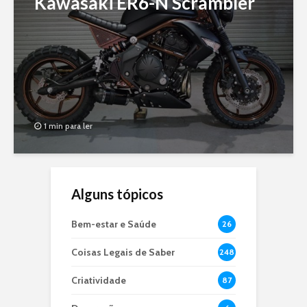
Kawasaki ER6-N Scrambler
1 min para ler
Alguns tópicos
Bem-estar e Saúde
26
Coisas Legais de Saber
248
Criatividade
87