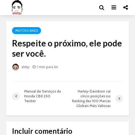
MOTOS E BIKES
Respeite o próximo, ele pode
ser você.
aletp
1 min para ler
Manual de Serviços da
Harley-Davidson cai
Honda CBX 250
cinco posições no
Twister
Ranking das 100 Marcas
Globais Mais Valiosas
Incluir comentário