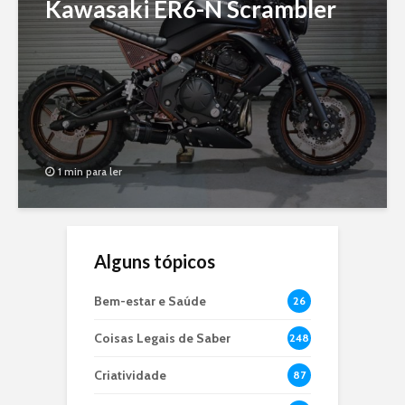
Kawasaki ER6-N Scrambler
1 min para ler
Alguns tópicos
Bem-estar e Saúde
26
Coisas Legais de Saber
248
Criatividade
87