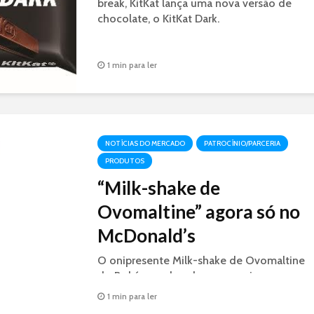
break, KitKat lança uma nova versão de
chocolate, o KitKat Dark.
1 min para ler
NOTÍCIAS DO MERCADO
PATROCÍNIO/PARCERIA
PRODUTOS
“Milk-shake de
Ovomaltine” agora só no
McDonald’s
O onipresente Milk-shake de Ovomaltine
do Bob´s, mudou de casa e vai para a
concorrente McDonald´s como McShake
1 min para ler
Ovomaltine.