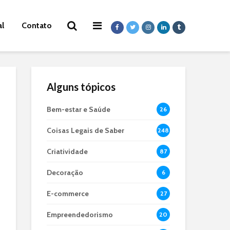
al
Contato
Alguns tópicos
Bem-estar e Saúde
26
Coisas Legais de Saber
248
Criatividade
87
Decoração
6
E-commerce
27
Empreendedorismo
20