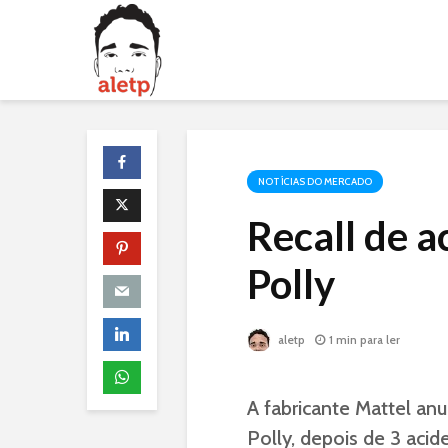
NOTÍCIAS DO MERCADO
Recall de a
Polly
aletp
1 min para ler
A fabricante Mattel an
Polly, depois de 3 aci