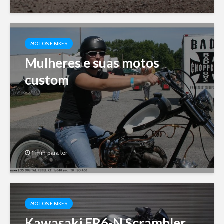
MOTOS E BIKES
Mulheres e suas motos
custom
1 min para ler
MOTOS E BIKES
Kawasaki ER6-N Scrambler