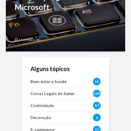
Microsoft
1 min para ler
Alguns tópicos
Bem-estar e Saúde
26
Coisas Legais de Saber
248
Criatividade
87
Decoração
6
E-commerce
27