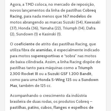
Agora, a TMD coloca, no mercado de reposição,
novos lançamentos da linha de pastilhas
Cobreq
Racing
, para nada menos que
167 modelos
de
motos abrangendo as marcas Suzuki (54), Kawasaki
(37), Honda (36), Yamaha (22), Triumph (14), Dafra
(2), Sundown (1) e Kasinski (1).
O
coeficiente
de atrito das pastilhas Racing, que
utiliza fibra de
aramidas
, é especialmente indicado
para motos
superesportivas
e “sobra” nas motos
de baixa cilindrada. Assim, a linha Racing dispõe de
pastilhas tanto para máquinas como a
Triumph
2.300 Rocket III
ou a
Suzuki GSF 1.200 Bandit
,
como para uma
Honda S-Wing 125
ou a
Sundown
Max
, também de 125 cc.
Acompanhando o crescimento da indústria
brasileira de duas rodas, os produtos Cobreq –
pastilhas
,
patins
,
cubos
,
flanges
e
espelhos de