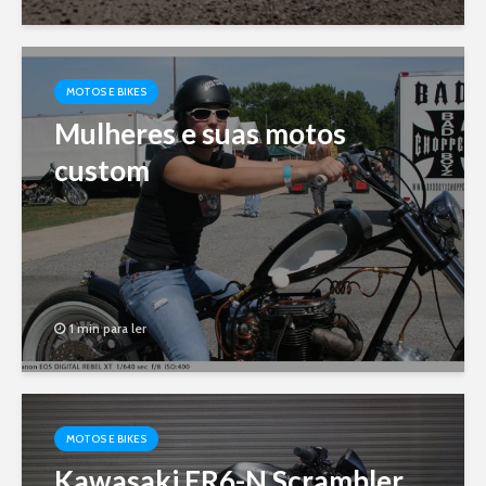
MOTOS E BIKES
Mulheres e suas motos
custom
1 min para ler
MOTOS E BIKES
Kawasaki ER6-N Scrambler