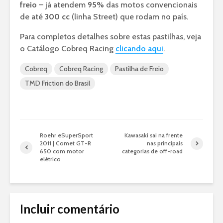
freio
– já atendem
95%
das motos convencionais
de até
300 cc
(linha Street) que rodam no país.
Para completos detalhes sobre estas pastilhas, veja
o Catálogo Cobreq Racing
clicando aqui
.
Cobreq
Cobreq Racing
Pastilha de Freio
TMD Friction do Brasil
Roehr eSuperSport
Kawasaki sai na frente
2011 | Comet GT-R
nas principais
650 com motor
categorias de off-road
elétrico
Incluir comentário