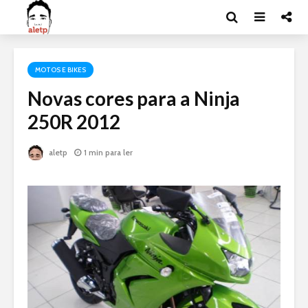
MOTOS E BIKES
Novas cores para a Ninja
250R 2012
aletp
1 min para ler