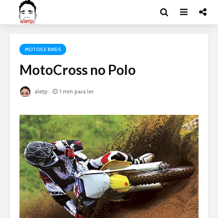
MOTOS E BIKES
MotoCross no Polo
aletp
1 min para ler