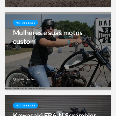
MOTOS E BIKES
Mulheres e suas motos
custom
1 min para ler
MOTOS E BIKES
Kawasaki ER6-N Scrambler