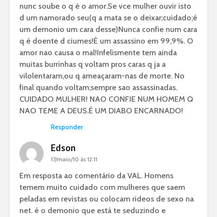
nunc soube o q é o amor.Se vce mulher ouvir isto
d um namorado seu(q a mata se o deixar;cuidado;é
um demonio um cara desse)Nunca confie num cara
q é doente d ciumes!É um assassino em 99,9%. O
amor nao causa o mal!Infelismente tem ainda
muitas burrinhas q voltam pros caras q ja a
vilolentaram,ou q ameaçaram-nas de morte. No
final quando voltam;sempre sao assassinadas.
CUIDADO MULHER! NAO CONFIE NUM HOMEM Q
NAO TEME A DEUS.É UM DIABO ENCARNADO!
Responder
Edson
17/maio/10 às 12:11
Em resposta ao comentário da VAL. Homens
temem muito cuidado com mulheres que saem
peladas em revistas ou colocam rideos de sexo na
net. é o demonio que está te seduzindo e