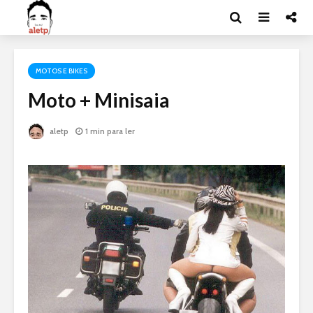
MOTOS E BIKES
Moto + Minisaia
aletp
1 min para ler