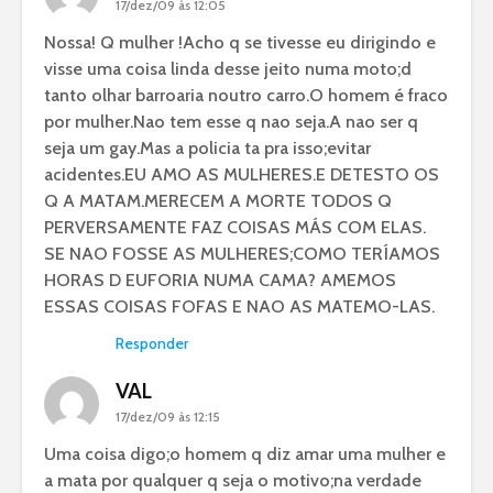
17/dez/09 às 12:05
Nossa! Q mulher !Acho q se tivesse eu dirigindo e
visse uma coisa linda desse jeito numa moto;d
tanto olhar barroaria noutro carro.O homem é fraco
por mulher.Nao tem esse q nao seja.A nao ser q
seja um gay.Mas a policia ta pra isso;evitar
acidentes.EU AMO AS MULHERES.E DETESTO OS
Q A MATAM.MERECEM A MORTE TODOS Q
PERVERSAMENTE FAZ COISAS MÁS COM ELAS.
SE NAO FOSSE AS MULHERES;COMO TERÍAMOS
HORAS D EUFORIA NUMA CAMA? AMEMOS
ESSAS COISAS FOFAS E NAO AS MATEMO-LAS.
Responder
VAL
17/dez/09 às 12:15
Uma coisa digo;o homem q diz amar uma mulher e
a mata por qualquer q seja o motivo;na verdade