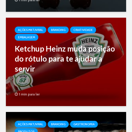
AÇÕES MKT/VIRAL
BRANDING
CRIATIVIDADE
EMBALAGEM
Ketchup Heinz muda posição
do rótulo para te ajudar a
servir
1 min para ler
AÇÕES MKT/VIRAL
BRANDING
GASTRONOMIA
PRODUTOS