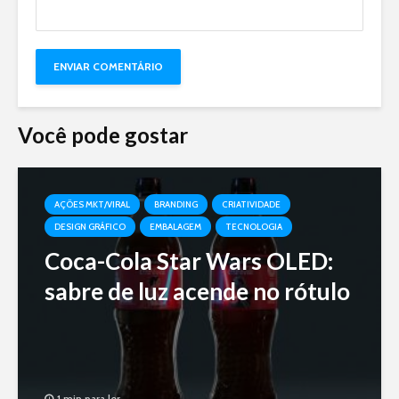
Você pode gostar
AÇÕES MKT/VIRAL
BRANDING
CRIATIVIDADE
DESIGN GRÁFICO
EMBALAGEM
TECNOLOGIA
Coca-Cola Star Wars OLED:
sabre de luz acende no rótulo
1 min para ler