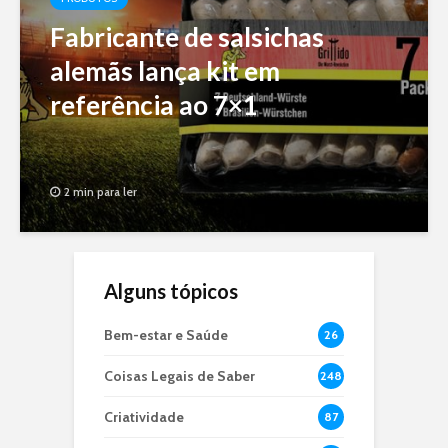
Fabricante de salsichas
alemãs lança kit em
referência ao 7×1
2 min para ler
Alguns tópicos
Bem-estar e Saúde
26
Coisas Legais de Saber
248
Criatividade
87