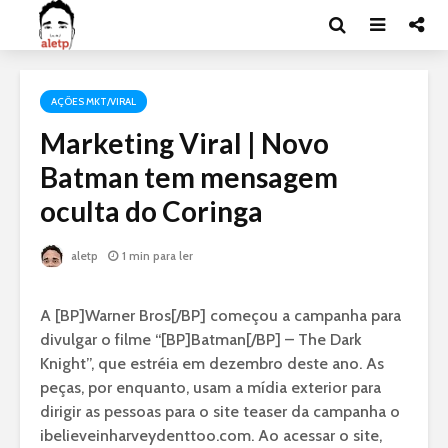
AÇÕES MKT/VIRAL
Marketing Viral | Novo
Batman tem mensagem
oculta do Coringa
aletp
1 min para ler
A [BP]Warner Bros[/BP] começou a campanha para
divulgar o filme “[BP]Batman[/BP] – The Dark
Knight”, que estréia em dezembro deste ano. As
peças, por enquanto, usam a mídia exterior para
dirigir as pessoas para o site teaser da campanha o
ibelieveinharveydenttoo.com. Ao acessar o site,