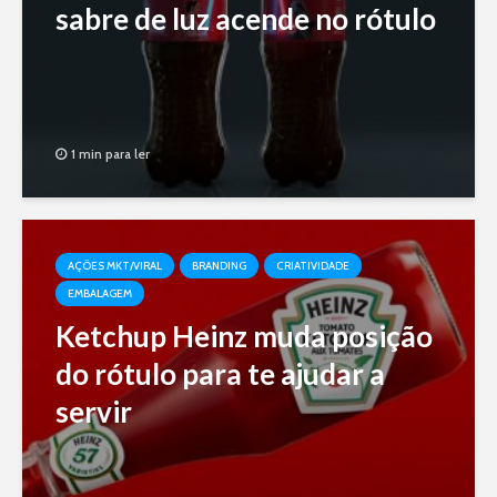
sabre de luz acende no rótulo
1 min para ler
AÇÕES MKT/VIRAL
BRANDING
CRIATIVIDADE
EMBALAGEM
Ketchup Heinz muda posição
do rótulo para te ajudar a
servir