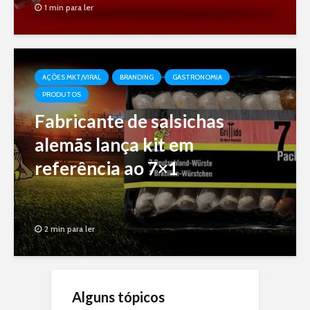
1 min para ler
AÇÕES MKT/VIRAL
BRANDING
GASTRONOMIA
PRODUTOS
Fabricante de salsichas
alemãs lança kit em
referência ao 7×1
2 min para ler
Alguns tópicos