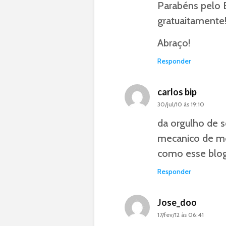
Parabéns pelo B
gratuaitamente
Abraço!
Responder
carlos bip
30/jul/10 às 19:10
da orgulho de se
mecanico de mo
como esse blog
Responder
Jose_doo
17/fev/12 às 06:41