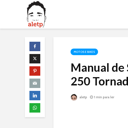
MOTOS E BIKES
Manual de 
250 Torna
aletp
1 min para ler