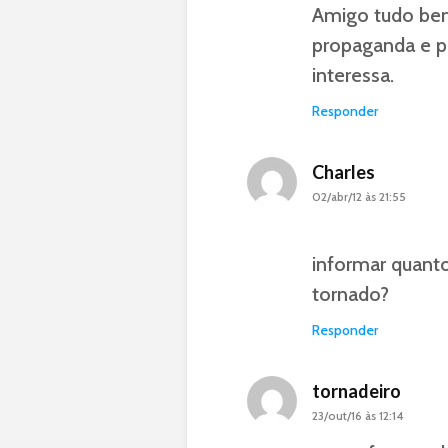
Amigo tudo bem?
propaganda e po
interessa.
Responder
Charles
02/abr/12 às 21:55
Será 
informar quant
tornado?
Responder
tornadeiro
23/out/16 às 12:14