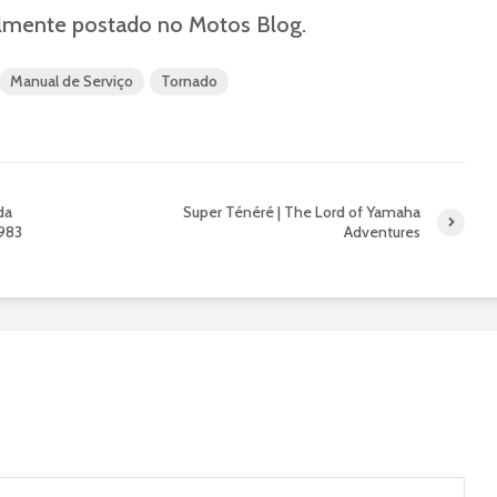
nalmente postado no Motos Blog.
Manual de Serviço
Tornado
da
Super Ténéré | The Lord of Yamaha
983
Adventures