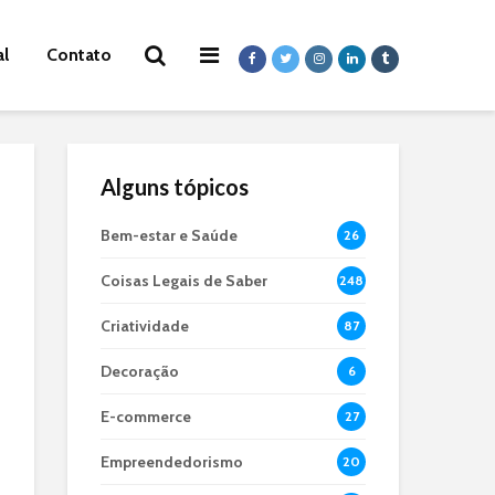
al
Contato
Alguns tópicos
Bem-estar e Saúde
26
Coisas Legais de Saber
248
Criatividade
87
Decoração
6
E-commerce
27
Empreendedorismo
20