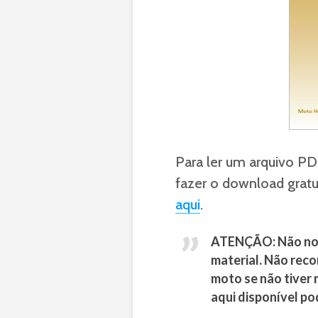
Para ler um arquivo PD
fazer o download gratu
aqui
.
ATENÇÃO: Não nos 
material. Não rec
moto se não tiver
aqui disponível po