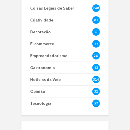
Coisas Legais de Saber
248
Criatividade
87
Decoração
6
E-commerce
27
Empreendedorismo
20
Gastronomia
43
Notícias da Web
324
Opinião
32
Tecnologia
57