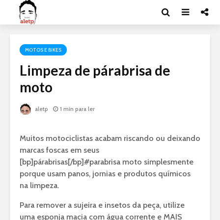
MOTOS E BIKES
Limpeza de párabrisa de
moto
aletp
1 min para ler
Muitos motociclistas acabam riscando ou deixando
marcas foscas em seus
[bp]párabrisas[/bp]#parabrisa moto
simplesmente
porque usam panos, jornias e produtos químicos
na limpeza.
Para remover a sujeira e insetos da peça, utilize
uma esponja macia com água corrente e MAIS