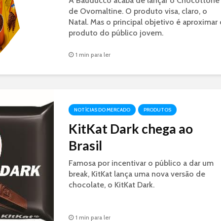
A Bauducco acaba de lançar o Chocottone
de Ovomaltine. O produto visa, claro, o
Natal. Mas o principal objetivo é aproximar 
produto do público jovem.
1 min para ler
NOTÍCIAS DO MERCADO
PRODUTOS
KitKat Dark chega ao
Brasil
Famosa por incentivar o público a dar um
break, KitKat lança uma nova versão de
chocolate, o KitKat Dark.
1 min para ler