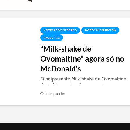
NOTÍCIAS DO MERCADO
PATROCÍNIO/PARCERIA
PRODUTOS
“Milk-shake de
Ovomaltine” agora só no
McDonald’s
O onipresente Milk-shake de Ovomaltine
do Bob´s, mudou de casa e vai para a
concorrente McDonald´s como McShake
1 min para ler
Ovomaltine.