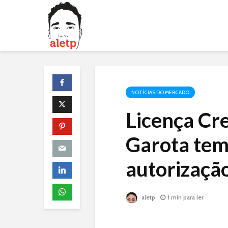
NOTÍCIAS DO MERCADO
Licença Cr
Garota tem 
autorizaç
aletp
1 min para ler