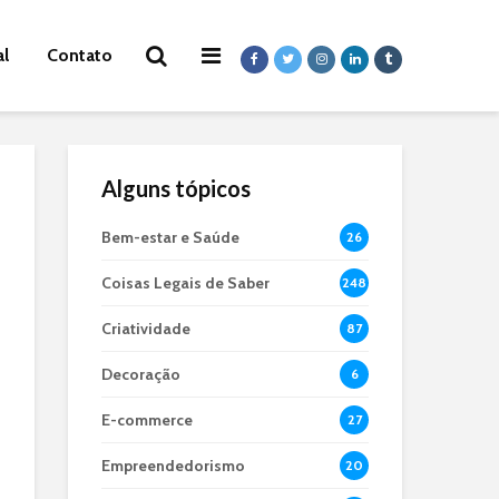
al
Contato
Alguns tópicos
Bem-estar e Saúde
26
Coisas Legais de Saber
248
Criatividade
87
Decoração
6
E-commerce
27
Empreendedorismo
20