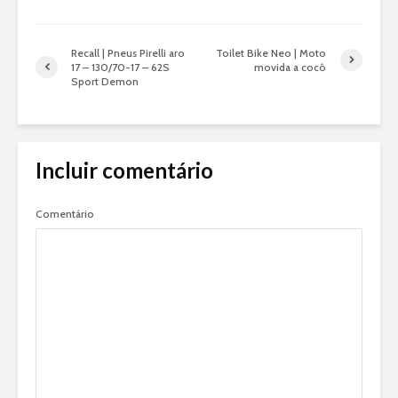
Recall | Pneus Pirelli aro
Toilet Bike Neo | Moto
17 – 130/70-17 – 62S
movida a cocô
Sport Demon
Incluir comentário
Comentário