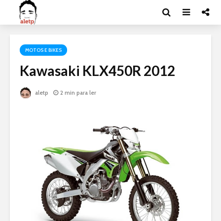
MOTOS E BIKES
Kawasaki KLX450R 2012
aletp
2 min para ler