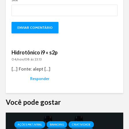
Hidrotônico i9 « s2p
04/nov/08 às 23:13
[…] Fonte: alept […]
Responder
Você pode gostar
AÇÕES MKT/VIRAL
BRANDING
CRIATIVIDADE