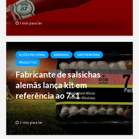
1 min para ler
AÇÕES MKT/VIRAL
BRANDING
GASTRONOMIA
PRODUTOS
Fabricante de salsichas
alemãs lança kit em
referência ao 7×1
2 min para ler