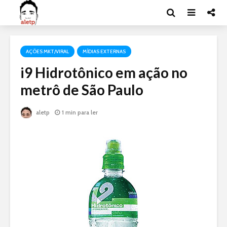
AÇÕES MKT/VIRAL
MÍDIAS EXTERNAS
i9 Hidrotônico em ação no
metrô de São Paulo
aletp
1 min para ler