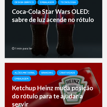
DESIGN GRÁFICO
EMBALAGEM
TECNOLOGIA
Coca-Cola Star Wars OLED:
sabre de luz acende no rótulo
1 min para ler
AÇÕES MKT/VIRAL
BRANDING
CRIATIVIDADE
EMBALAGEM
Ketchup Heinz muda posição
do rótulo para te ajudar a
servir