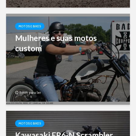
MOTOS E BIKES
Mulheres e suas motos
custom
1 min para ler
MOTOS E BIKES
Kawasaki ER6-N Scrambler