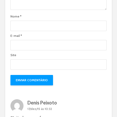
Nome
*
E-mail
*
Site
Denis Peixoto
17/dez/15 às 10:32