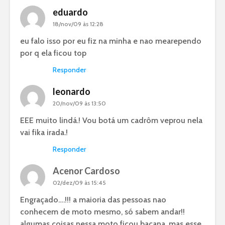
eduardo
18/nov/09 às 12:28
eu falo isso por eu fiz na minha e nao mearependo
por q ela ficou top
Responder
leonardo
20/nov/09 às 13:50
EEE muito lindá.! Vou botá um cadrôm veprou nela
vai fika irada.!
Responder
Acenor Cardoso
02/dez/09 às 15:45
Engraçado….!!! a maioria das pessoas nao
conhecem de moto mesmo, só sabem andar!!
algumas coisas nessa moto ficou bacana, mas esse