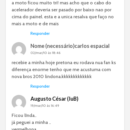
a moto ficou muito tri! mas acho que o cabo do
acelerador deveria ser pasado por baixo nao por
cima do painel. esta e a unica resalva que faço no
mais a moto e de mais
Responder
Nome (necessário)carlos espacial
02/mar/10 às 18:46
recebie a minha hoje pretona eu rodava nua fan ks
diferença enorme tenho que me acustuma com
nova bros 2010 lindona.kkkkkkkkkkkkk
Responder
Augusto César (IuB)
19/mar/10 às 16:49
Ficou lInda..
já peguei a minha ..
vermelhona….