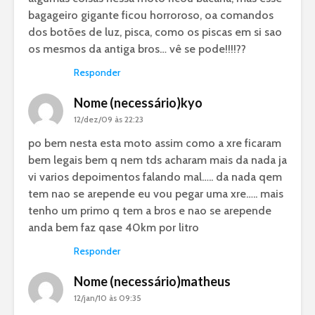
bagageiro gigante ficou horroroso, oa comandos
dos botões de luz, pisca, como os piscas em si sao
os mesmos da antiga bros… vê se pode!!!!??
Responder
Nome (necessário)kyo
12/dez/09 às 22:23
po bem nesta esta moto assim como a xre ficaram
bem legais bem q nem tds acharam mais da nada ja
vi varios depoimentos falando mal….. da nada qem
tem nao se arepende eu vou pegar uma xre….. mais
tenho um primo q tem a bros e nao se arepende
anda bem faz qase 40km por litro
Responder
Nome (necessário)matheus
12/jan/10 às 09:35