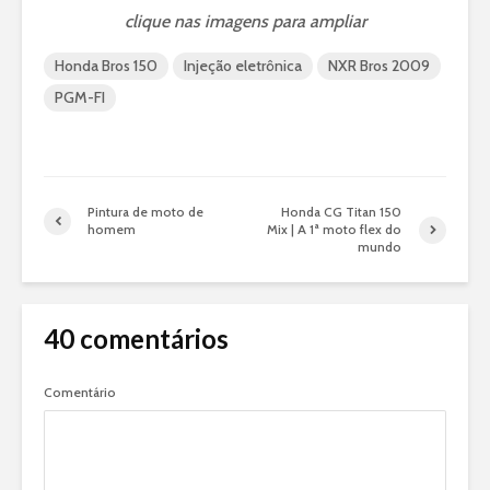
clique nas imagens para ampliar
Honda Bros 150
Injeção eletrônica
NXR Bros 2009
PGM-FI
Pintura de moto de
Honda CG Titan 150
homem
Mix | A 1ª moto flex do
mundo
40 comentários
Comentário