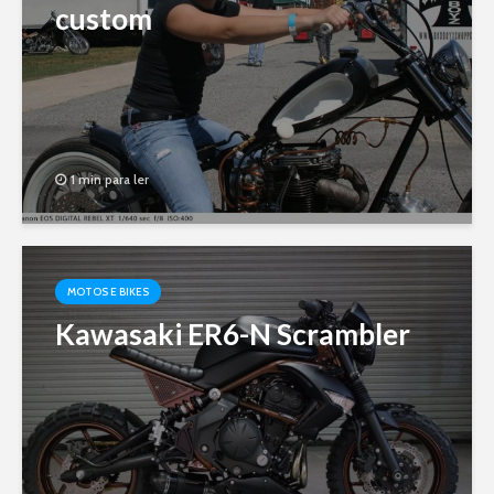
custom
1 min para ler
MOTOS E BIKES
Kawasaki ER6-N Scrambler