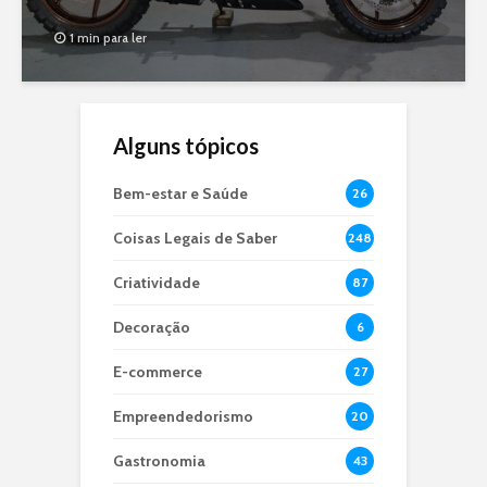
1 min para ler
Alguns tópicos
Bem-estar e Saúde
26
Coisas Legais de Saber
248
Criatividade
87
Decoração
6
E-commerce
27
Empreendedorismo
20
Gastronomia
43