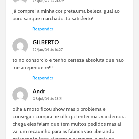
24/jun/09 às 21:09
já comprei a minha,cor preta,uma beleza,igual ao
puro sanque marchado..tô satisfeito!
Responder
GILBERTO
29/jun/09 às 16:27
to no consorcio e tenho certeza absoluta que nao
me arrependerei!!!
Responder
Andr
08/jul/09 às 23:21
olha a moto ficou show mas p problema e
conseguir compra ne olha ja tentei mas vai demora
chega eles falam que tem muitos pedidos mas ai
vai um recadinho para as fabrica vao liberando
estas moto logo ai porque a yamara ja esta se