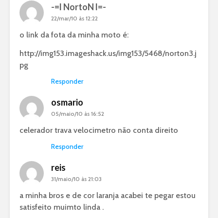
-=l NortoN l=-
22/mar/10 às 12:22
o link da fota da minha moto é:
http://img153.imageshack.us/img153/5468/norton3.j
pg
Responder
osmario
05/maio/10 às 16:52
celerador trava velocimetro não conta direito
Responder
reis
31/maio/10 às 21:03
a minha bros e de cor laranja acabei te pegar estou
satisfeito muimto linda .