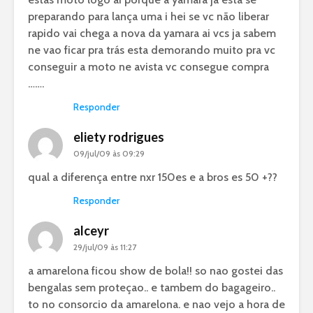
preparando para lança uma i hei se vc não liberar
rapido vai chega a nova da yamara ai vcs ja sabem
ne vao ficar pra trás esta demorando muito pra vc
conseguir a moto ne avista vc consegue compra
…….
Responder
eliety rodrigues
09/jul/09 às 09:29
qual a diferença entre nxr 150es e a bros es 50 +??
Responder
alceyr
29/jul/09 às 11:27
a amarelona ficou show de bola!! so nao gostei das
bengalas sem proteçao.. e tambem do bagageiro..
to no consorcio da amarelona. e nao vejo a hora de