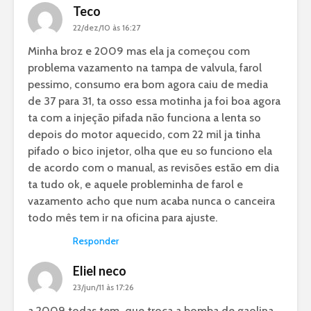
Teco
22/dez/10 às 16:27
Minha broz e 2009 mas ela ja começou com
problema vazamento na tampa de valvula, farol
pessimo, consumo era bom agora caiu de media
de 37 para 31, ta osso essa motinha ja foi boa agora
ta com a injeção pifada não funciona a lenta so
depois do motor aquecido, com 22 mil ja tinha
pifado o bico injetor, olha que eu so funciono ela
de acordo com o manual, as revisões estão em dia
ta tudo ok, e aquele probleminha de farol e
vazamento acho que num acaba nunca o canceira
todo mês tem ir na oficina para ajuste.
Responder
Eliel neco
23/jun/11 às 17:26
a 2009 todas tem que troca a bomba de gaolina ,