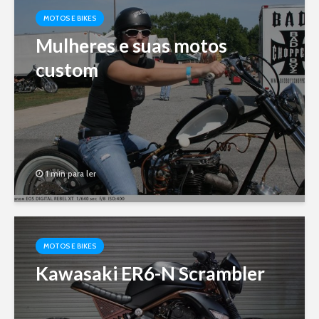
MOTOS E BIKES
Mulheres e suas motos
custom
1 min para ler
MOTOS E BIKES
Kawasaki ER6-N Scrambler