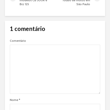
modelos CB 300R e
roubo de motos em
Biz 125
São Paulo
1 comentário
Comentário
Nome
*