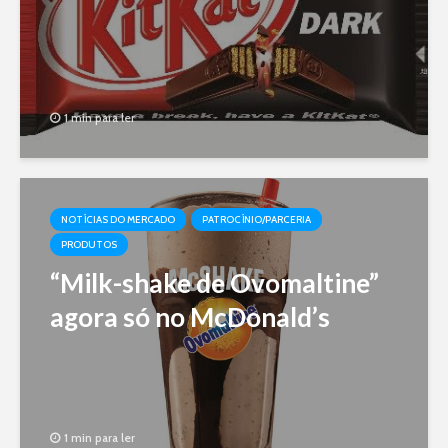
1 min para ler
NOTÍCIAS DO MERCADO
PATROCÍNIO/PARCERIA
PRODUTOS
“Milk-shake de Ovomaltine”
agora só no McDonald’s
1 min para ler