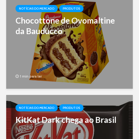
NOTÍCIAS DO MERCADO
PRODUTOS
Chocottone de Ovomaltine
da Bauducco
1 min para ler
NOTÍCIAS DO MERCADO
PRODUTOS
KitKat Dark chega ao Brasil