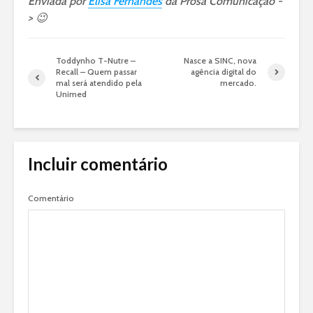
Enviada por
Elisa Fernandes
da Prosa Comunicação -
> 😉
Toddynho T-Nutre –
Nasce a SINC, nova
Recall – Quem passar
agência digital do
mal será atendido pela
mercado.
Unimed
Incluir comentário
Comentário