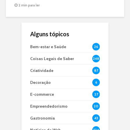
2 min para ler
Alguns tópicos
Bem-estar e Saúde
26
Coisas Legais de Saber
248
Criatividade
87
Decoração
6
E-commerce
27
Empreendedorismo
20
Gastronomia
43
324